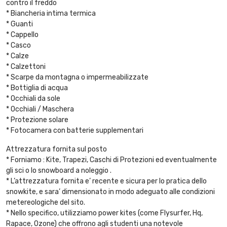
contro il freddo
* Biancheria intima termica
* Guanti
* Cappello
* Casco
* Calze
* Calzettoni
* Scarpe da montagna o impermeabilizzate
* Bottiglia di acqua
* Occhiali da sole
* Occhiali / Maschera
* Protezione solare
* Fotocamera con batterie supplementari
Attrezzatura fornita sul posto
* Forniamo : Kite, Trapezi, Caschi di Protezioni ed eventualmente
gli sci o lo snowboard a noleggio .
* L’attrezzatura fornita e’ recente e sicura per lo pratica dello
snowkite, e sara’ dimensionato in modo adeguato alle condizioni
metereologiche del sito.
* Nello specifico, utilizziamo power kites (come Flysurfer, Hq,
Rapace, Ozone) che offrono agli studenti una notevole