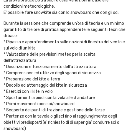
La prova pratica potrà subire delle variazioni in base alle
condizioni meteorologiche.
E' possibile fare snowkite sia con lo snowboard che con gli sci.
Durante la sessione che comprende un’ora di teoria e un minimo
garantito di tre ore di pratica apprenderete le seguenti tecniche
di base:
* Ripasso e approfondimento sulle nozioni di finestra del vento e
sul volo di un kite
* Valutazione delle previsioni meteo per la scelta
dell’attrezzatura
* Descrizione e funzionamento dell'attrezzatura
* Comprensione ed utilizzo degli sganci di sicurezza
* Preparazione del kite a terra
* Decollo ed atterraggio del kite in sicurezza
* Esercizi con il kite in volo
* Spostamenti a piedi con la vela alle 3 andature
* Primi movimenti con sci/snowboard
* Scoperta dei punti di trazione e gestione delle forze
* Partenze con la tavola o gli sci fino al raggiungimento degli
obiettivi predisposti (e' richiesto di di saper gia' condurre sci o
snowboard)