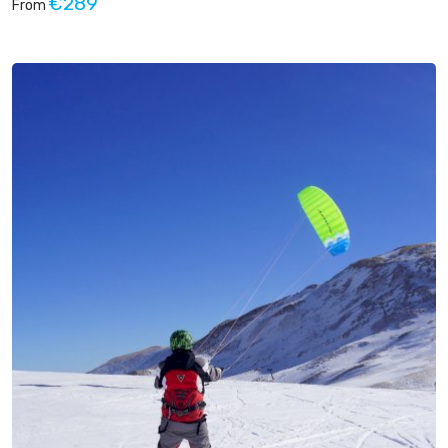
€289
From