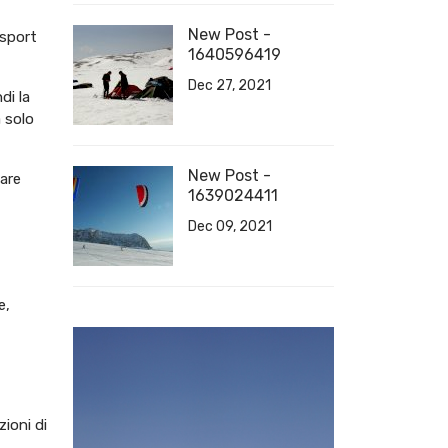
New Post -
 sport
1640596419
Dec 27, 2021
di la
a solo
New Post -
iare
1639024411
Dec 09, 2021
e,
ioni di