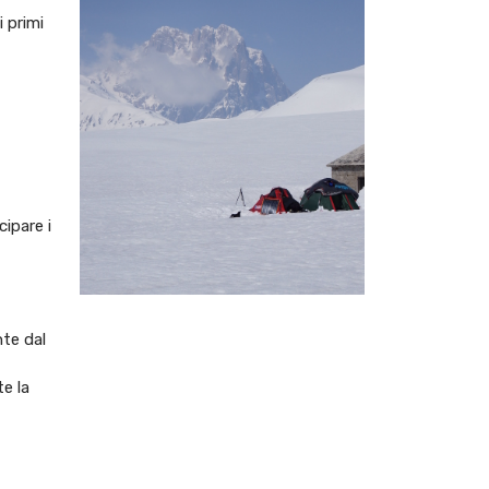
 primi
ipare i
te dal
te la