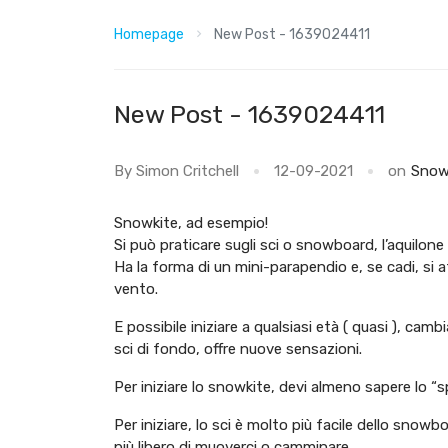
Homepage
New Post - 1639024411
New Post - 1639024411
By Simon Critchell
12-09-2021
on
Snow
Snowkite, ad esempio!
Si può praticare sugli sci o snowboard, l’aquilone u
Ha la forma di un mini-parapendio e, se cadi, si 
vento.
E possibile iniziare a qualsiasi età ( quasi ), cam
sci di fondo, offre nuove sensazioni.
Per iniziare lo snowkite, devi almeno sapere lo “
Per iniziare, lo sci è molto più facile dello sn
più libero di muoverci o camminare.