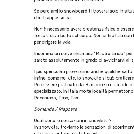
Se però ami lo snowboard ti troverai solo in situ
che ti appassiona.
Non è necessario avere prestanza fisica o essere 
forza è distribuito sul corpo. Non si tira l'ala co
per dirigere la vela.
Insomma on serve chiamarsi “Mastro Lindo” per ini
sarete assolutamente in grado di avvicinarvi al’ 
I più spericolati proveranno anche qualche salto,
Infine, come nel kite, lo snowkite si può praticare
Può essere praticato dai 8 anni in su e il modo mi
specializzato. In Italia molte località permetton
Roccaraso, Etna, Ecc..
Domande / Risposte
Quali sono le sensazioni in snowkite ?
In snowkite, troviamo le sensazioni di scorrimen
pilotare in autonomia la tua vela.