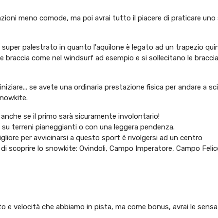
azioni meno comode, ma poi avrai tutto il piacere di praticare uno
super palestrato in quanto l'aquilone è legato ad un trapezio quin
n le braccia come nel windsurf ad esempio e si sollecitano le bracci
ziare... se avete una ordinaria prestazione fisica per andare a sc
snowkite.
 anche se il primo sarà sicuramente involontario!
 su terreni pianeggianti o con una leggera pendenza.‪ ‬‬‬
gliore per avvicinarsi a questo sport è rivolgersi ad un centro
o di scoprire lo snowkite: Ovindoli, Campo Imperatore, Campo Felic
to e velocità che abbiamo in pista, ma come bonus, avrai le sensaz