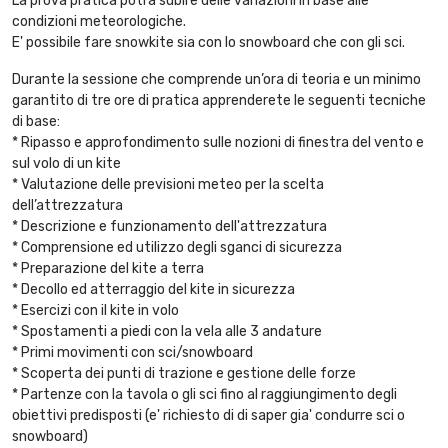
La prova pratica potrà subire delle variazioni in base alle
condizioni meteorologiche.
E' possibile fare snowkite sia con lo snowboard che con gli sci.
Durante la sessione che comprende un’ora di teoria e un minimo
garantito di tre ore di pratica apprenderete le seguenti tecniche
di base:
* Ripasso e approfondimento sulle nozioni di finestra del vento e
sul volo di un kite
* Valutazione delle previsioni meteo per la scelta
dell’attrezzatura
* Descrizione e funzionamento dell'attrezzatura
* Comprensione ed utilizzo degli sganci di sicurezza
* Preparazione del kite a terra
* Decollo ed atterraggio del kite in sicurezza
* Esercizi con il kite in volo
* Spostamenti a piedi con la vela alle 3 andature
* Primi movimenti con sci/snowboard
* Scoperta dei punti di trazione e gestione delle forze
* Partenze con la tavola o gli sci fino al raggiungimento degli
obiettivi predisposti (e' richiesto di di saper gia' condurre sci o
snowboard)