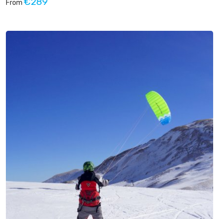
€289
From